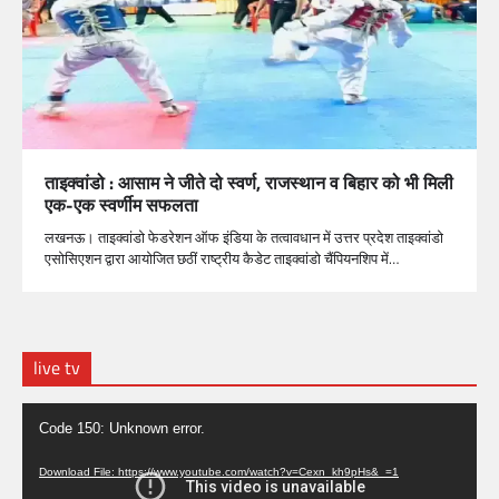
ताइक्वांडो : आसाम ने जीते दो स्वर्ण, राजस्थान व बिहार को भी मिली
एक-एक स्वर्णीम सफलता
लखनऊ। ताइक्वांडो फेडरेशन ऑफ इंडिया के तत्वावधान में उत्तर प्रदेश ताइक्वांडो
एसोसिएशन द्वारा आयोजित छठीं राष्ट्रीय कैडेट ताइक्वांडो चैंपियनशिप में…
live tv
Video
Code 150: Unknown error.
Player
Download File: https://www.youtube.com/watch?v=Cexn_kh9pHs&_=1