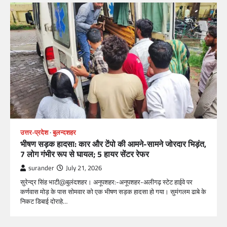
उत्तर-प्रदेश
बुलन्दशहर
भीषण सड़क हादसा: कार और टेंपो की आमने-सामने जोरदार भिड़ंत,
7 लोग गंभीर रूप से घायल; 5 हायर सेंटर रेफर​
surander
July 21, 2026
सुरेन्द्र सिंह भाटी@बुलंदशहर। अनूपशहर:-अनूपशहर-अलीगढ़ स्टेट हाईवे पर
कर्णवास मोड़ के पास सोमवार को एक भीषण सड़क हादसा हो गया। सुमंगलम ढाबे के
निकट डिबाई दोराहे…