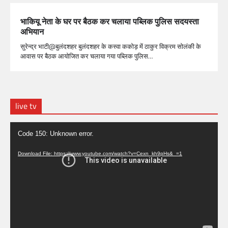
भाकियू नेता के घर पर बैठक कर चलाया पब्लिक पुलिस सदयस्ता
अभियान
सुरेन्द्र भाटी@बुलंदशहर बुलंदशहर के कस्वा ककोड़ में ठाकुर विक्रम सोलंकी के
आवास पर बैठक आयोजित कर चलाया गया पब्लिक पुलिस…
live tv
Video
Code 150: Unknown error.
Player
Download File: https://www.youtube.com/watch?v=Cexn_kh9pHs&_=1