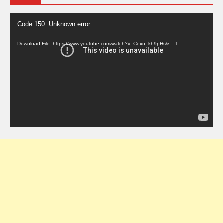
Video
Code 150: Unknown error.
Player
Download File: https://www.youtube.com/watch?v=Cexn_kh9pHs&_=1