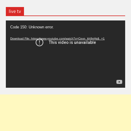
live tv
Video
Code 150: Unknown error.
Player
Download File: https://www.youtube.com/watch?v=Cexn_kh9pHs&_=1