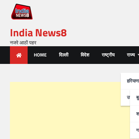
India News8
नजरे आठों पहर
HOME
दिल्ली
विदेश
राष्ट्रीय
राज्य
हरियाण
उत्तर-प
ब
श
ग