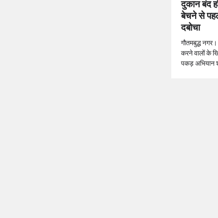
दुकान बंद ह
बेचने से पह
दबोचा
गौतमबुद्ध नगर।
करने वालों के
पकड़ अभियान 