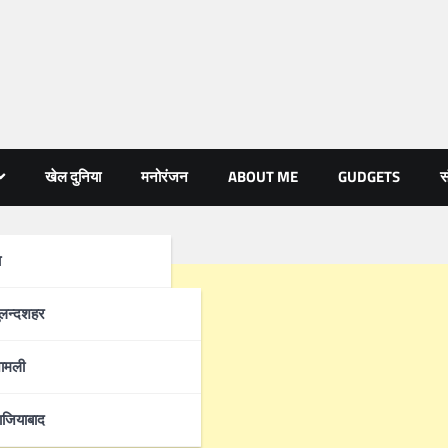
खेल दुनिया
मनोरंजन
ABOUT ME
GUDGETS
स
ा
्रदेश
ुलन्दशहर
ामली
ाजियाबाद