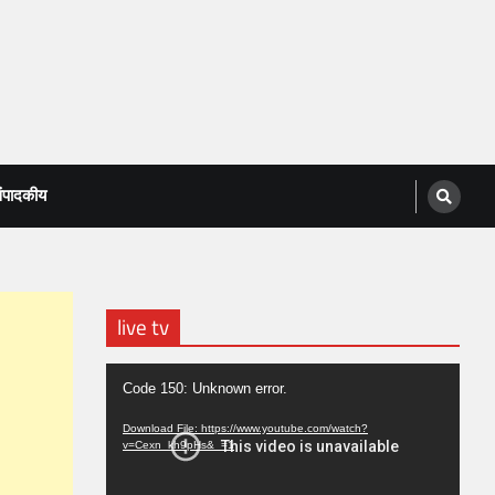
ंपादकीय
live tv
Video
Code 150: Unknown error.
Player
Download File: https://www.youtube.com/watch?
v=Cexn_kh9pHs&_=1