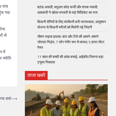
थ पांच
ब्रांड असली, क्यूआर कोड फर्जी और शराब नकली;
ुंच गया
आबकारी ने खोला तस्करी के बड़े सिंडिकेट का राज
किडनी रोगियों के लिए संजीवनी बनी जागरूकता, आयुष्मान
योजना से किडनी मरीजों को मिलेगी नई जिंदगी
रोना
ों से
भीषण सड़क हादसा: कार और टेंपो की आमने-सामने
जोरदार भिड़ंत, 7 लोग गंभीर रूप से घायल; 5 हायर सेंटर
रेफर​
 में
11 साल की बच्ची की आंख बचाई, आईबॉल जितना बड़ा
य ज्योति
ट्यूमर निकाला
ताजा खबरें
िया बयां
⟶