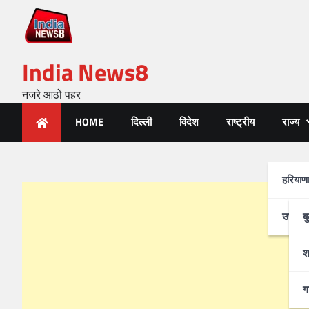
India News8
नजरे आठों पहर
HOME
दिल्ली
विदेश
राष्ट्रीय
राज्य
हरियाण
उत्तर-प
ब
श
ग