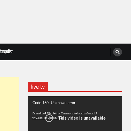
ंपादकीय
live tv
Video
Code 150: Unknown error.
Player
Download File: https://www.youtube.com/watch?
v=Cexn_kh9pHs&_=1