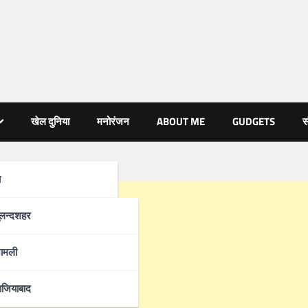
खेल दुनिया
मनोरंजन
ABOUT ME
GUDGETS
स
ा
्रदेश
ुलन्दशहर
ामली
ाजियाबाद