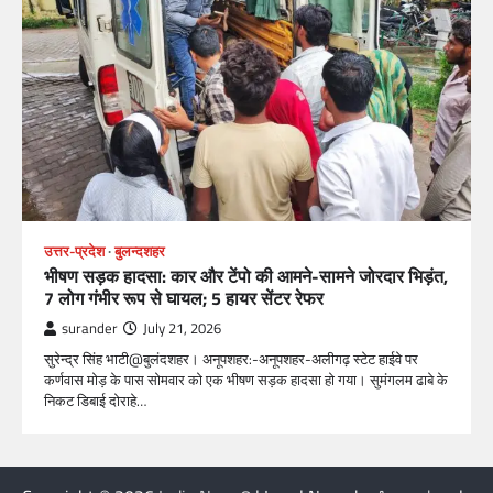
उत्तर-प्रदेश
बुलन्दशहर
भीषण सड़क हादसा: कार और टेंपो की आमने-सामने जोरदार भिड़ंत,
7 लोग गंभीर रूप से घायल; 5 हायर सेंटर रेफर​
surander
July 21, 2026
सुरेन्द्र सिंह भाटी@बुलंदशहर। अनूपशहर:-अनूपशहर-अलीगढ़ स्टेट हाईवे पर
कर्णवास मोड़ के पास सोमवार को एक भीषण सड़क हादसा हो गया। सुमंगलम ढाबे के
निकट डिबाई दोराहे…