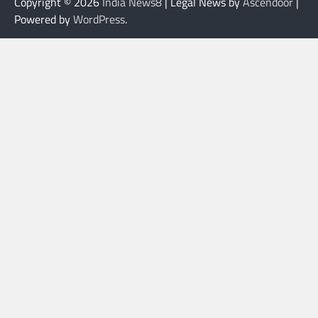
Copyright © 2026
India News8
| Legal News by
Ascendoor
|
Powered by
WordPress
.