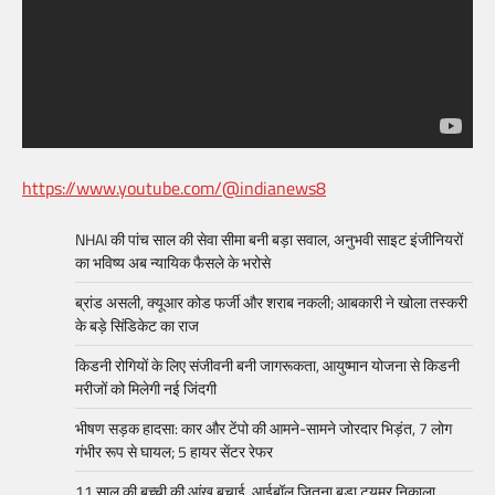
https://www.youtube.com/@indianews8
NHAI की पांच साल की सेवा सीमा बनी बड़ा सवाल, अनुभवी साइट इंजीनियरों
का भविष्य अब न्यायिक फैसले के भरोसे
ब्रांड असली, क्यूआर कोड फर्जी और शराब नकली; आबकारी ने खोला तस्करी
के बड़े सिंडिकेट का राज
किडनी रोगियों के लिए संजीवनी बनी जागरूकता, आयुष्मान योजना से किडनी
मरीजों को मिलेगी नई जिंदगी
भीषण सड़क हादसा: कार और टेंपो की आमने-सामने जोरदार भिड़ंत, 7 लोग
गंभीर रूप से घायल; 5 हायर सेंटर रेफर​
11 साल की बच्ची की आंख बचाई, आईबॉल जितना बड़ा ट्यूमर निकाला