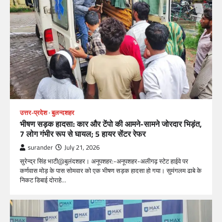
उत्तर-प्रदेश
बुलन्दशहर
भीषण सड़क हादसा: कार और टेंपो की आमने-सामने जोरदार भिड़ंत,
7 लोग गंभीर रूप से घायल; 5 हायर सेंटर रेफर​
surander
July 21, 2026
सुरेन्द्र सिंह भाटी@बुलंदशहर। अनूपशहर:-अनूपशहर-अलीगढ़ स्टेट हाईवे पर
कर्णवास मोड़ के पास सोमवार को एक भीषण सड़क हादसा हो गया। सुमंगलम ढाबे के
निकट डिबाई दोराहे…