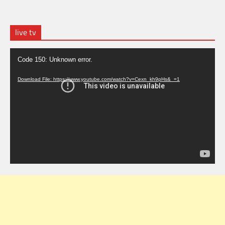
live tv
Video
Code 150: Unknown error.
Player
Download File: https://www.youtube.com/watch?v=Cexn_kh9pHs&_=1