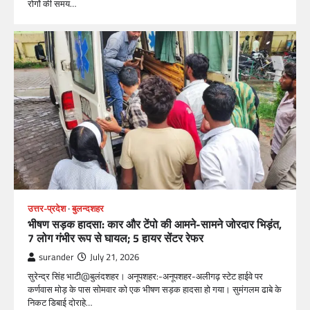
रोगों की समय…
उत्तर-प्रदेश
बुलन्दशहर
भीषण सड़क हादसा: कार और टेंपो की आमने-सामने जोरदार भिड़ंत,
7 लोग गंभीर रूप से घायल; 5 हायर सेंटर रेफर​
surander
July 21, 2026
सुरेन्द्र सिंह भाटी@बुलंदशहर। अनूपशहर:-अनूपशहर-अलीगढ़ स्टेट हाईवे पर
कर्णवास मोड़ के पास सोमवार को एक भीषण सड़क हादसा हो गया। सुमंगलम ढाबे के
निकट डिबाई दोराहे…