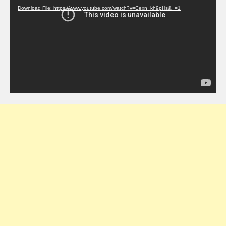
Download File: https://www.youtube.com/watch?v=Cexn_kh9pHs&_=1