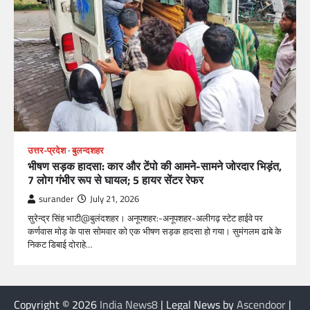
उत्तर-प्रदेश
बुलन्दशहर
भीषण सड़क हादसा: कार और टेंपो की आमने-सामने जोरदार भिड़ंत,
7 लोग गंभीर रूप से घायल; 5 हायर सेंटर रेफर​
surander
July 21, 2026
सुरेन्द्र सिंह भाटी@बुलंदशहर। अनूपशहर:-अनूपशहर-अलीगढ़ स्टेट हाईवे पर
कर्णवास मोड़ के पास सोमवार को एक भीषण सड़क हादसा हो गया। सुमंगलम ढाबे के
निकट डिबाई दोराहे…
Copyright © 2026
India News8
| Legal News by
Ascendoor
|