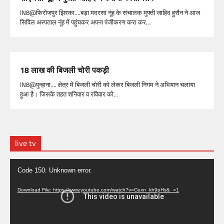
IN8@फिरोजपुर झिरका….बड़ा मदरसा नूंह के संचालक मुफ्ती जाहिद हुसैन ने आज
सिविल अस्पताल नूंह में पहुंचकर अपना पंजीकरण करा कर…
18 लाख की बिजली चोरी पकड़ी
IN8@पुन्हाना…. क्षेत्र में बिजली चोरी को लेकर बिजली निगम ने अभियान चलाया
हुआ है। जिसके तहत शनिवार व रविवार को…
live tv
Video
Code 150: Unknown error.
Player
Download File: https://www.youtube.com/watch?v=Cexn_kh9pHs&_=1