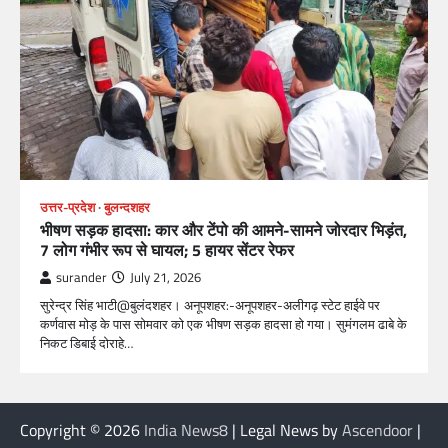
उत्तर-प्रदेश
बुलन्दशहर
भीषण सड़क हादसा: कार और टेंपो की आमने-सामने जोरदार भिड़ंत,
7 लोग गंभीर रूप से घायल; 5 हायर सेंटर रेफर​
surander
July 21, 2026
सुरेन्द्र सिंह भाटी@बुलंदशहर। अनूपशहर:-अनूपशहर-अलीगढ़ स्टेट हाईवे पर
कर्णवास मोड़ के पास सोमवार को एक भीषण सड़क हादसा हो गया। सुमंगलम ढाबे के
निकट डिबाई दोराहे…
Copyright © 2026
India News8
| Legal News by
Ascendoor
|