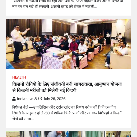
-लखनऊ में नकली शराब का बड़ा खेल उजागर, फर्जी पहचान देकर असली ब्रांड के
नाम पर चल रही थी तस्करी-असली ब्रांड की बोतल में नकली…
HEALTH
किडनी रोगियों के लिए संजीवनी बनी जागरूकता, आयुष्मान योजना
से किडनी मरीजों को मिलेगी नई जिंदगी
indianews8
July 26, 2026
विशेषज्ञ बोले—डायलिसिस और ट्रांसप्लांट का निर्णय मरीज की चिकित्सकीय
स्थिति के अनुसार ही लें-50 से अधिक चिकित्सकों और स्वास्थ्य विशेषज्ञों ने किडनी
रोगों की समय…