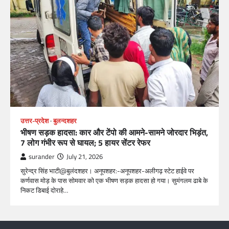
उत्तर-प्रदेश
बुलन्दशहर
भीषण सड़क हादसा: कार और टेंपो की आमने-सामने जोरदार भिड़ंत,
7 लोग गंभीर रूप से घायल; 5 हायर सेंटर रेफर​
surander
July 21, 2026
सुरेन्द्र सिंह भाटी@बुलंदशहर। अनूपशहर:-अनूपशहर-अलीगढ़ स्टेट हाईवे पर
कर्णवास मोड़ के पास सोमवार को एक भीषण सड़क हादसा हो गया। सुमंगलम ढाबे के
निकट डिबाई दोराहे…