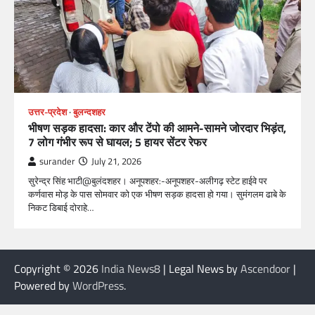
उत्तर-प्रदेश
बुलन्दशहर
भीषण सड़क हादसा: कार और टेंपो की आमने-सामने जोरदार भिड़ंत,
7 लोग गंभीर रूप से घायल; 5 हायर सेंटर रेफर​
surander
July 21, 2026
सुरेन्द्र सिंह भाटी@बुलंदशहर। अनूपशहर:-अनूपशहर-अलीगढ़ स्टेट हाईवे पर
कर्णवास मोड़ के पास सोमवार को एक भीषण सड़क हादसा हो गया। सुमंगलम ढाबे के
निकट डिबाई दोराहे…
Copyright © 2026
India News8
| Legal News by
Ascendoor
|
Powered by
WordPress
.