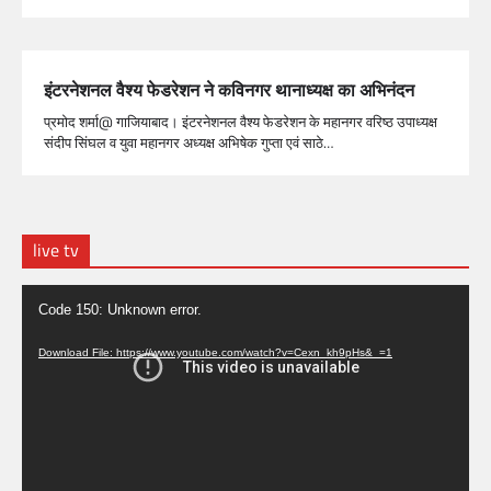
इंटरनेशनल वैश्य फेडरेशन ने कविनगर थानाध्यक्ष का अभिनंदन
प्रमोद शर्मा@ गाजियाबाद। इंटरनेशनल वैश्य फेडरेशन के महानगर वरिष्ठ उपाध्यक्ष
संदीप सिंघल व युवा महानगर अध्यक्ष अभिषेक गुप्ता एवं साठे…
live tv
Video
Code 150: Unknown error.
Player
Download File: https://www.youtube.com/watch?v=Cexn_kh9pHs&_=1