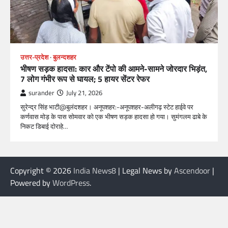
उत्तर-प्रदेश
बुलन्दशहर
भीषण सड़क हादसा: कार और टेंपो की आमने-सामने जोरदार भिड़ंत,
7 लोग गंभीर रूप से घायल; 5 हायर सेंटर रेफर​
surander
July 21, 2026
सुरेन्द्र सिंह भाटी@बुलंदशहर। अनूपशहर:-अनूपशहर-अलीगढ़ स्टेट हाईवे पर
कर्णवास मोड़ के पास सोमवार को एक भीषण सड़क हादसा हो गया। सुमंगलम ढाबे के
निकट डिबाई दोराहे…
Copyright © 2026
India News8
| Legal News by
Ascendoor
|
Powered by
WordPress
.