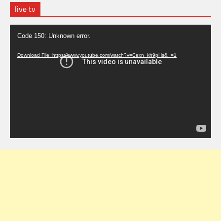
live tv
Video
Code 150: Unknown error.
Player
Download File: https://www.youtube.com/watch?v=Cexn_kh9pHs&_=1