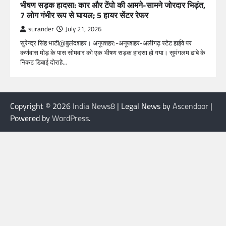
भीषण सड़क हादसा: कार और टेंपो की आमने-सामने जोरदार भिड़ंत,
7 लोग गंभीर रूप से घायल; 5 हायर सेंटर रेफर​
surander
July 21, 2026
सुरेन्द्र सिंह भाटी@बुलंदशहर। अनूपशहर:-अनूपशहर-अलीगढ़ स्टेट हाईवे पर
कर्णवास मोड़ के पास सोमवार को एक भीषण सड़क हादसा हो गया। सुमंगलम ढाबे के
निकट डिबाई दोराहे…
Copyright © 2026
India News8
| Legal News by
Ascendoor
|
Powered by
WordPress
.