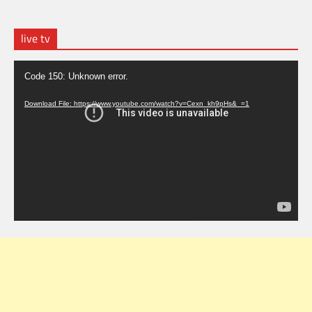
live tv
Video
Code 150: Unknown error.
Player
Download File: https://www.youtube.com/watch?v=Cexn_kh9pHs&_=1