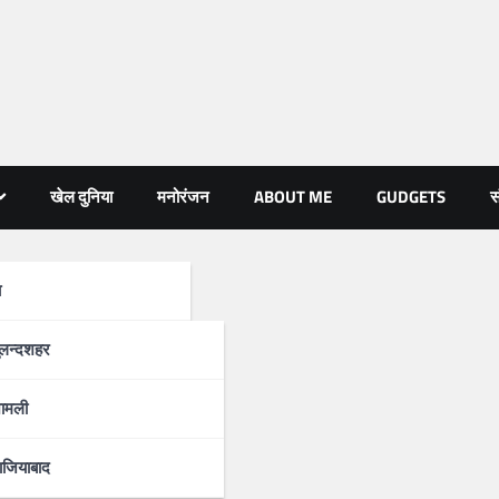
खेल दुनिया
मनोरंजन
ABOUT ME
GUDGETS
स
ा
्रदेश
ुलन्दशहर
ामली
ाजियाबाद