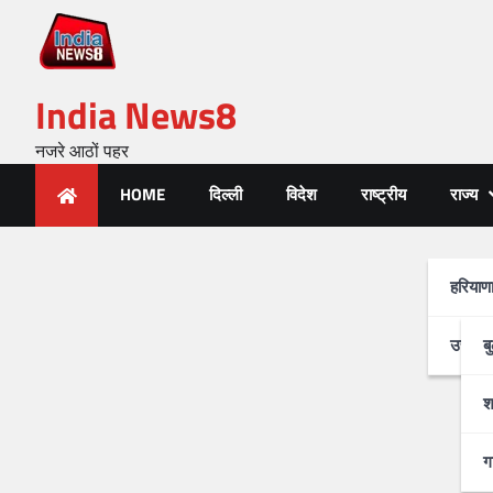
India News8
नजरे आठों पहर
HOME
दिल्ली
विदेश
राष्ट्रीय
राज्य
हरियाण
उत्तर-प
ब
श
ग