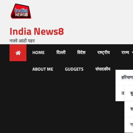
India News8
नजरे आठों पहर
HOME
दिल्ली
विदेश
राष्ट्रीय
राज्य
ABOUT ME
GUDGETS
संपादकीय
हरियाण
उत्तर-प
ब
श
ग