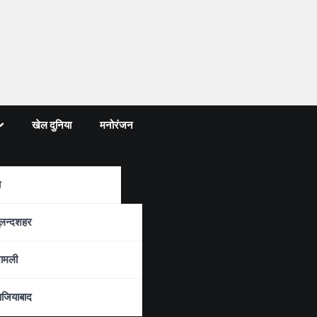
खेल दुनिया
मनोरंजन
ा
्रदेश
ुलन्दशहर
ामली
ाजियाबाद