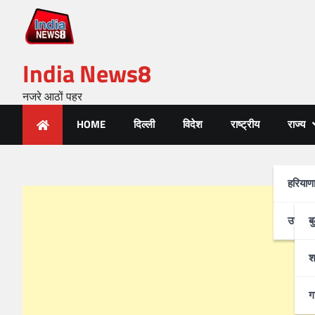
India News8
नजरे आठों पहर
HOME
दिल्ली
विदेश
राष्ट्रीय
राज्य
हरियाण
उत्तर-प
ब
श
ग