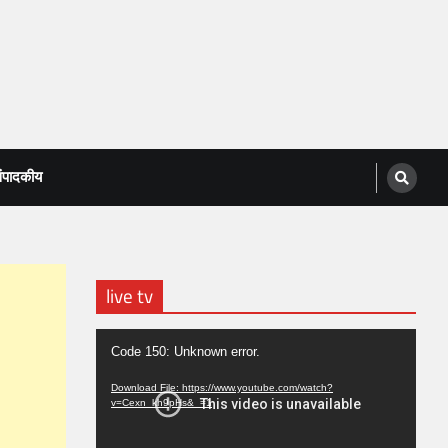
ंपादकीय
live tv
Video
Code 150: Unknown error.
Player
Download File: https://www.youtube.com/watch?
v=Cexn_kh9pHs&_=1