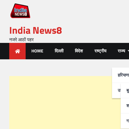
India News8
नजरे आठों पहर
HOME
दिल्ली
विदेश
राष्ट्रीय
राज्य
हरियाण
उत्तर-प
ब
श
ग