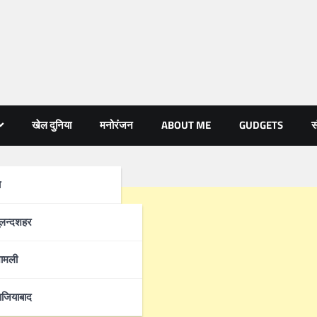
खेल दुनिया
मनोरंजन
ABOUT ME
GUDGETS
स
ा
्रदेश
ुलन्दशहर
ामली
ाजियाबाद