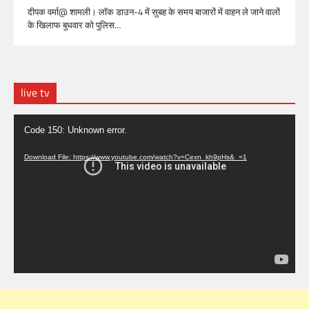
दीपक वर्मा@ शामली। लाॅक डाउन-4 में सुबह के समय बाजारों में वाहन ले जाने वालों
के खिलाफ बुधवार को पुलिस…
live tv
Video
Code 150: Unknown error.
Player
Download File: https://www.youtube.com/watch?v=Cexn_kh9pHs&_=1