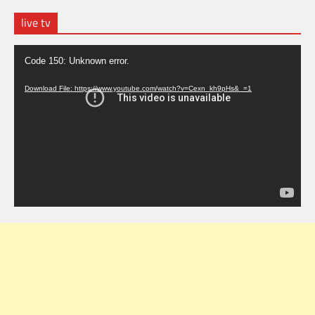
live tv
Video
Code 150: Unknown error.
Player
Download File: https://www.youtube.com/watch?v=Cexn_kh9pHs&_=1