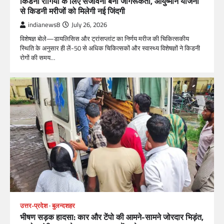
किडनी रोगियों के लिए संजीवनी बनी जागरूकता, आयुष्मान योजना
से किडनी मरीजों को मिलेगी नई जिंदगी
indianews8
July 26, 2026
विशेषज्ञ बोले—डायलिसिस और ट्रांसप्लांट का निर्णय मरीज की चिकित्सकीय
स्थिति के अनुसार ही लें-50 से अधिक चिकित्सकों और स्वास्थ्य विशेषज्ञों ने किडनी
रोगों की समय…
उत्तर-प्रदेश
बुलन्दशहर
भीषण सड़क हादसा: कार और टेंपो की आमने-सामने जोरदार भिड़ंत,