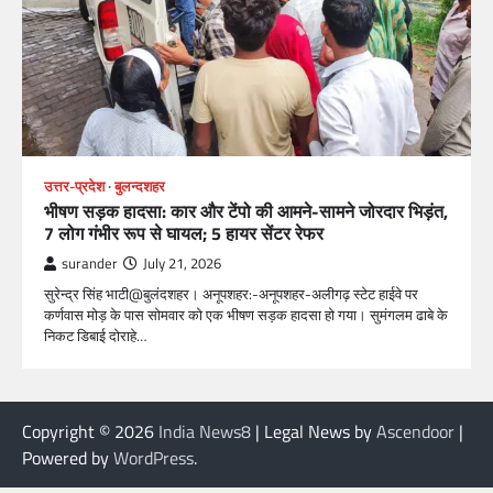
उत्तर-प्रदेश
बुलन्दशहर
भीषण सड़क हादसा: कार और टेंपो की आमने-सामने जोरदार भिड़ंत,
7 लोग गंभीर रूप से घायल; 5 हायर सेंटर रेफर​
surander
July 21, 2026
सुरेन्द्र सिंह भाटी@बुलंदशहर। अनूपशहर:-अनूपशहर-अलीगढ़ स्टेट हाईवे पर
कर्णवास मोड़ के पास सोमवार को एक भीषण सड़क हादसा हो गया। सुमंगलम ढाबे के
निकट डिबाई दोराहे…
Copyright © 2026
India News8
| Legal News by
Ascendoor
|
Powered by
WordPress
.