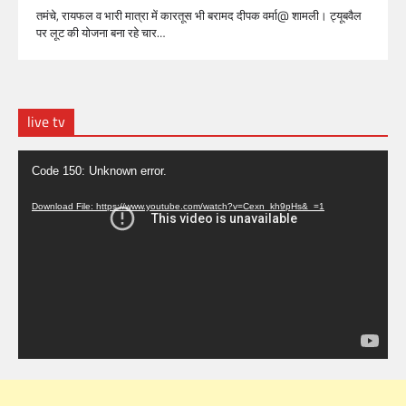
तमंचे, रायफल व भारी मात्रा में कारतूस भी बरामद दीपक वर्मा@ शामली। ट्यूबवैल
पर लूट की योजना बना रहे चार…
live tv
Video
Code 150: Unknown error.
Player
Download File: https://www.youtube.com/watch?v=Cexn_kh9pHs&_=1