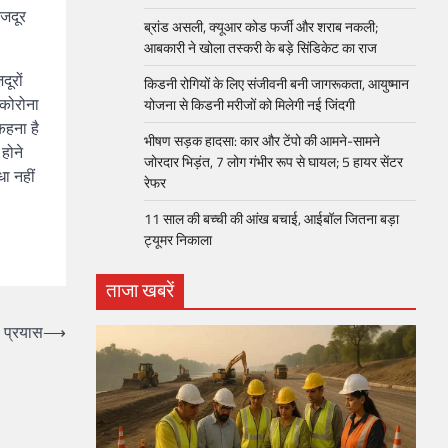
मजदूर
ब्रांड असली, क्यूआर कोड फर्जी और शराब नकली;
आबकारी ने खोला तस्करी के बड़े सिंडिकेट का राज
ूरों
किडनी रोगियों के लिए संजीवनी बनी जागरूकता, आयुष्मान
 कोरोना
योजना से किडनी मरीजों को मिलेगी नई जिंदगी
कहना है
भीषण सड़क हादसा: कार और टेंपो की आमने-सामने
होने
जोरदार भिड़ंत, 7 लोग गंभीर रूप से घायल; 5 हायर सेंटर
ा नहीं
रेफर​
11 साल की बच्ची की आंख बचाई, आईबॉल जितना बड़ा
ट्यूमर निकाला
ताजा खबरें
 प्रयास
⟶