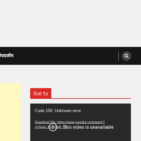
ंपादकीय
live tv
Video
Code 150: Unknown error.
Player
Download File: https://www.youtube.com/watch?
v=Cexn_kh9pHs&_=1