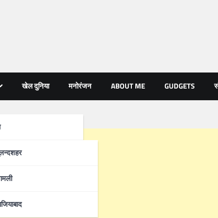
खेल दुनिया
मनोरंजन
ABOUT ME
GUDGETS
स
ा
्रदेश
ुलन्दशहर
ामली
ाजियाबाद