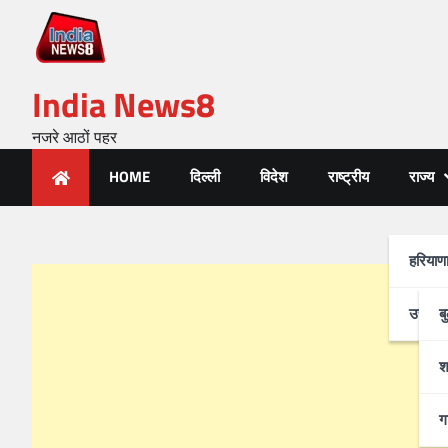
India News8
नजरे आठों पहर
HOME
दिल्ली
विदेश
राष्ट्रीय
राज्य
हरियाण
उत्तर-प
ब
श
ग