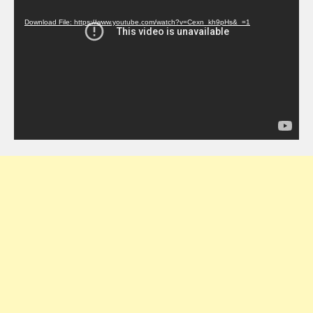
Player
Download File: https://www.youtube.com/watch?v=Cexn_kh9pHs&_=1