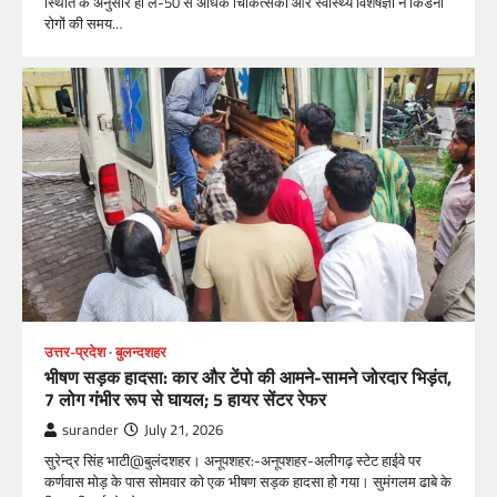
स्थिति के अनुसार ही लें-50 से अधिक चिकित्सकों और स्वास्थ्य विशेषज्ञों ने किडनी
रोगों की समय…
उत्तर-प्रदेश
बुलन्दशहर
भीषण सड़क हादसा: कार और टेंपो की आमने-सामने जोरदार भिड़ंत,
7 लोग गंभीर रूप से घायल; 5 हायर सेंटर रेफर​
surander
July 21, 2026
सुरेन्द्र सिंह भाटी@बुलंदशहर। अनूपशहर:-अनूपशहर-अलीगढ़ स्टेट हाईवे पर
कर्णवास मोड़ के पास सोमवार को एक भीषण सड़क हादसा हो गया। सुमंगलम ढाबे के