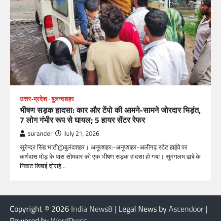
उत्तर-प्रदेश
बुलन्दशहर
भीषण सड़क हादसा: कार और टेंपो की आमने-सामने जोरदार भिड़ंत,
7 लोग गंभीर रूप से घायल; 5 हायर सेंटर रेफर​
surander
July 21, 2026
सुरेन्द्र सिंह भाटी@बुलंदशहर। अनूपशहर:-अनूपशहर-अलीगढ़ स्टेट हाईवे पर
कर्णवास मोड़ के पास सोमवार को एक भीषण सड़क हादसा हो गया। सुमंगलम ढाबे के
निकट डिबाई दोराहे…
Copyright © 2026
India News8
| Legal News by
Ascendoor
|
Powered by
WordPress
.