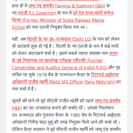
हाल ही में
जम्मू एंड कश्मीर (Jammu & Kashmir) (J&K)
के
नए
एलजी (Lt. Governor)
के रूप में
पूर्व रेल राज्य मंत्री मनोज
सिन्हा (Former Minister of State Railway Manoj
Sinha)
को नया एलजी नियुक्त किया गया था।
वहीं, अब
दिल्ली के नए उप-राज्यपाल (Delhi LG)
के नाम को लेकर
भी अटकलें शुरू हो गई हैं। दिल्ली के नए एलजी के रूप में कई नामों
को लेकर अंदरखाने चर्चा है। इसमें सबसे ज्यादा सशक्त नाम
भारत
के पूर्व नियंत्रक एवं महालेखा परीक्षक (सीएजी) (Former
Comptroller and Auditor General of India) (CAG)
और गृह
सचिव रह चुके 1978 बैच के राजस्थान कैडर के
रिटायर्ड आईएएस
अधिकारी राजीव महर्षि (Retd. IAS Officer Rajiv Mehrishi)
का
नाम चर्चा में है।
सूत्रों की माने तो पूर्व सीएजी राजीव महर्षि को पहले
जम्मू एंड कश्मीर
(J&K)
का उप-राज्यपाल ब‍‍नाने की ‍‍चर्चाएं थीं। उनको निवर्तमान
उप-राज्यपाल और गुजरात कैडर के 1985 बैच के ‍रिटाय‍‍र्ड आईएएस
अधिकारी गिरीश चंद्र मुर्मू की जगह नियुक्त किये जाने की चर्चा थी।
लेकिन केंद्र सरकार ने पूर्व सीएजी राजीव महर्षि को जम्मू एंड कश्मीर