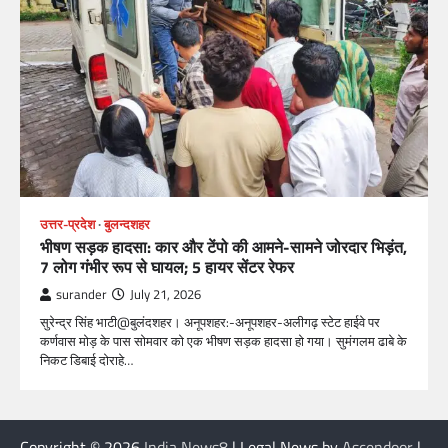
उत्तर-प्रदेश
बुलन्दशहर
भीषण सड़क हादसा: कार और टेंपो की आमने-सामने जोरदार भिड़ंत,
7 लोग गंभीर रूप से घायल; 5 हायर सेंटर रेफर​
surander
July 21, 2026
सुरेन्द्र सिंह भाटी@बुलंदशहर। अनूपशहर:-अनूपशहर-अलीगढ़ स्टेट हाईवे पर
कर्णवास मोड़ के पास सोमवार को एक भीषण सड़क हादसा हो गया। सुमंगलम ढाबे के
निकट डिबाई दोराहे…
Copyright © 2026
India News8
| Legal News by
Ascendoor
|