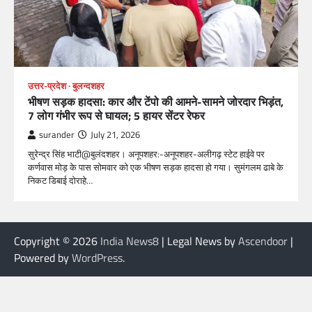
उत्तर-प्रदेश
बुलन्दशहर
भीषण सड़क हादसा: कार और टेंपो की आमने-सामने जोरदार भिड़ंत,
7 लोग गंभीर रूप से घायल; 5 हायर सेंटर रेफर​
surander
July 21, 2026
सुरेन्द्र सिंह भाटी@बुलंदशहर। अनूपशहर:-अनूपशहर-अलीगढ़ स्टेट हाईवे पर
कर्णवास मोड़ के पास सोमवार को एक भीषण सड़क हादसा हो गया। सुमंगलम ढाबे के
निकट डिबाई दोराहे…
Copyright © 2026
India News8
| Legal News by
Ascendoor
|
Powered by
WordPress
.