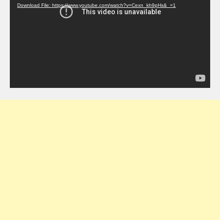
Download File: https://www.youtube.com/watch?v=Cexn_kh9pHs&_=1