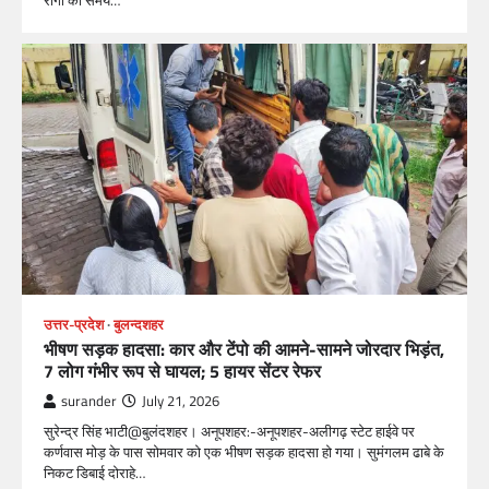
रोगों की समय…
उत्तर-प्रदेश
बुलन्दशहर
भीषण सड़क हादसा: कार और टेंपो की आमने-सामने जोरदार भिड़ंत,
7 लोग गंभीर रूप से घायल; 5 हायर सेंटर रेफर​
surander
July 21, 2026
सुरेन्द्र सिंह भाटी@बुलंदशहर। अनूपशहर:-अनूपशहर-अलीगढ़ स्टेट हाईवे पर
कर्णवास मोड़ के पास सोमवार को एक भीषण सड़क हादसा हो गया। सुमंगलम ढाबे के
निकट डिबाई दोराहे…