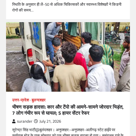
स्थिति के अनुसार ही लें-50 से अधिक चिकित्सकों और स्वास्थ्य विशेषज्ञों ने किडनी
रोगों की समय…
उत्तर-प्रदेश
बुलन्दशहर
भीषण सड़क हादसा: कार और टेंपो की आमने-सामने जोरदार भिड़ंत,
7 लोग गंभीर रूप से घायल; 5 हायर सेंटर रेफर​
surander
July 21, 2026
सुरेन्द्र सिंह भाटी@बुलंदशहर। अनूपशहर:-अनूपशहर-अलीगढ़ स्टेट हाईवे पर
कर्णवास मोड़ के पास सोमवार को एक भीषण सड़क हादसा हो गया। सुमंगलम ढाबे के