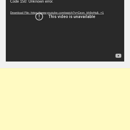
Code 150: Unknown error.
Player
Download File: https://www.youtube.com/watch?v=Cexn_kh9pHs&_=1