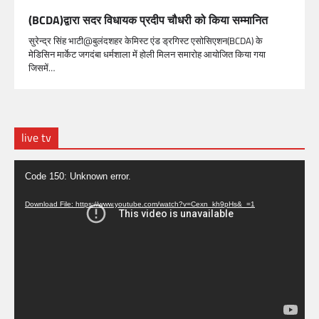
(BCDA)द्वारा सदर विधायक प्रदीप चौधरी को किया सम्मानित
सुरेन्द्र सिंह भाटी@बुलंदशहर केमिस्ट एंड ड्रगिस्ट एसोसिएशन(BCDA) के
मेडिसिन मार्केट जगदंबा धर्मशाला में होली मिलन समारोह आयोजित किया गया
जिसमें…
live tv
Video
Code 150: Unknown error.
Player
Download File: https://www.youtube.com/watch?v=Cexn_kh9pHs&_=1