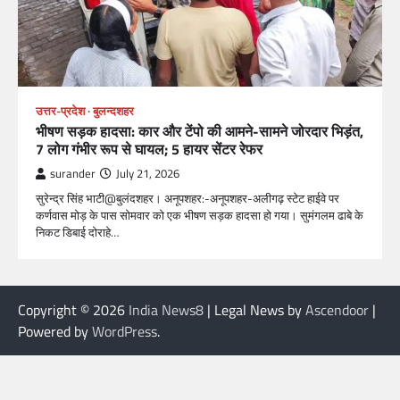
उत्तर-प्रदेश
बुलन्दशहर
भीषण सड़क हादसा: कार और टेंपो की आमने-सामने जोरदार भिड़ंत,
7 लोग गंभीर रूप से घायल; 5 हायर सेंटर रेफर​
surander
July 21, 2026
सुरेन्द्र सिंह भाटी@बुलंदशहर। अनूपशहर:-अनूपशहर-अलीगढ़ स्टेट हाईवे पर
कर्णवास मोड़ के पास सोमवार को एक भीषण सड़क हादसा हो गया। सुमंगलम ढाबे के
निकट डिबाई दोराहे…
Copyright © 2026
India News8
| Legal News by
Ascendoor
|
Powered by
WordPress
.