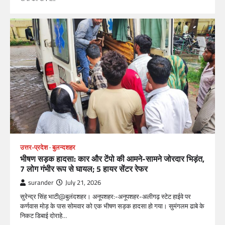
उत्तर-प्रदेश
बुलन्दशहर
भीषण सड़क हादसा: कार और टेंपो की आमने-सामने जोरदार भिड़ंत,
7 लोग गंभीर रूप से घायल; 5 हायर सेंटर रेफर​
surander
July 21, 2026
सुरेन्द्र सिंह भाटी@बुलंदशहर। अनूपशहर:-अनूपशहर-अलीगढ़ स्टेट हाईवे पर
कर्णवास मोड़ के पास सोमवार को एक भीषण सड़क हादसा हो गया। सुमंगलम ढाबे के
निकट डिबाई दोराहे…