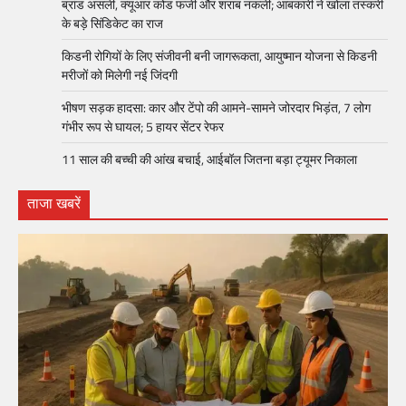
ब्रांड असली, क्यूआर कोड फर्जी और शराब नकली; आबकारी ने खोला तस्करी
के बड़े सिंडिकेट का राज
किडनी रोगियों के लिए संजीवनी बनी जागरूकता, आयुष्मान योजना से किडनी
मरीजों को मिलेगी नई जिंदगी
भीषण सड़क हादसा: कार और टेंपो की आमने-सामने जोरदार भिड़ंत, 7 लोग
गंभीर रूप से घायल; 5 हायर सेंटर रेफर​
11 साल की बच्ची की आंख बचाई, आईबॉल जितना बड़ा ट्यूमर निकाला
ताजा खबरें