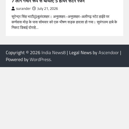
7 लोग गंभीर रूप से घायल; 5 हायर सेंटर रेफर​
surander
July 21, 2026
सुरेन्द्र सिंह भाटी@बुलंदशहर। अनूपशहर:-अनूपशहर-अलीगढ़ स्टेट हाईवे पर
कर्णवास मोड़ के पास सोमवार को एक भीषण सड़क हादसा हो गया। सुमंगलम ढाबे के
निकट डिबाई दोराहे…
Copyright © 2026
India News8
| Legal News by
Ascendoor
|
Powered by
WordPress
.