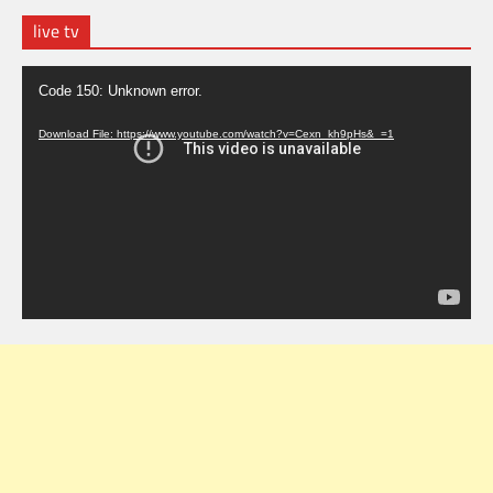
live tv
Video
Code 150: Unknown error.
Player
Download File: https://www.youtube.com/watch?v=Cexn_kh9pHs&_=1