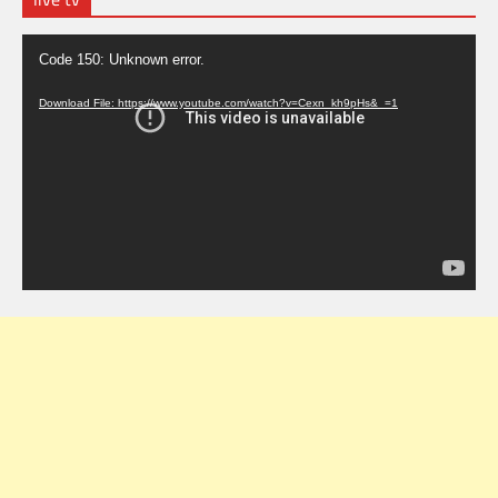
Video
Code 150: Unknown error.
Player
Download File: https://www.youtube.com/watch?v=Cexn_kh9pHs&_=1