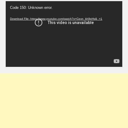
Video
Code 150: Unknown error.
Player
Download File: https://www.youtube.com/watch?v=Cexn_kh9pHs&_=1