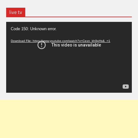
live tv
Video
Code 150: Unknown error.
Player
Download File: https://www.youtube.com/watch?v=Cexn_kh9pHs&_=1