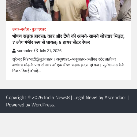
उत्तर-प्रदेश
बुलन्दशहर
भीषण सड़क हादसा: कार और टेंपो की आमने-सामने जोरदार भिड़ंत,
7 लोग गंभीर रूप से घायल; 5 हायर सेंटर रेफर​
surander
July 21, 2026
सुरेन्द्र सिंह भाटी@बुलंदशहर। अनूपशहर:-अनूपशहर-अलीगढ़ स्टेट हाईवे पर
कर्णवास मोड़ के पास सोमवार को एक भीषण सड़क हादसा हो गया। सुमंगलम ढाबे के
निकट डिबाई दोराहे…
Copyright © 2026
India News8
| Legal News by
Ascendoor
|
Powered by
WordPress
.