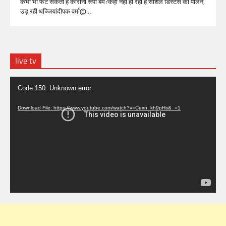
कभी भी फट सकता है कोरोना रूपी बम?कहीं नहीं हो रहा है सोशल डिस्टेंस का पालन,
उड़ रही धज्जियांदीपक वर्मा@…
live tv
Video
Code 150: Unknown error.
Player
Download File: https://www.youtube.com/watch?v=Cexn_kh9pHs&_=1