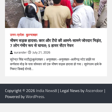
उत्तर-प्रदेश
बुलन्दशहर
भीषण सड़क हादसा: कार और टेंपो की आमने-सामने जोरदार भिड़ंत,
7 लोग गंभीर रूप से घायल; 5 हायर सेंटर रेफर​
surander
July 21, 2026
सुरेन्द्र सिंह भाटी@बुलंदशहर। अनूपशहर:-अनूपशहर-अलीगढ़ स्टेट हाईवे पर
कर्णवास मोड़ के पास सोमवार को एक भीषण सड़क हादसा हो गया। सुमंगलम ढाबे के
निकट डिबाई दोराहे…
Copyright © 2026
India News8
| Legal News by
Ascendoor
|
Powered by
WordPress
.