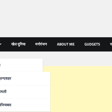
खेल दुनिया
मनोरंजन
ABOUT ME
GUDGETS
स
ा
्रदेश
ुलन्दशहर
ामली
ाजियाबाद