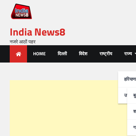
India News8
नजरे आठों पहर
HOME
दिल्ली
विदेश
राष्ट्रीय
राज्य
हरियाण
उत्तर-प
ब
श
ग