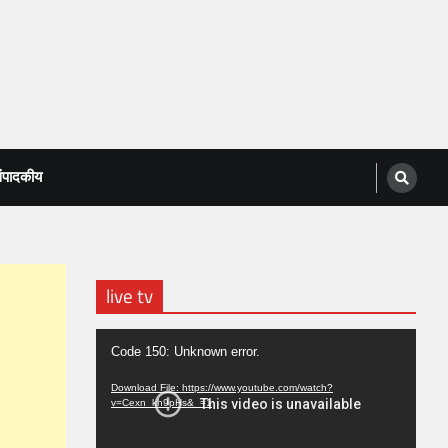
ंपादकीय
live tv
Video
Code 150: Unknown error.
Player
Download File: https://www.youtube.com/watch?
v=Cexn_kh9pHs&_=1