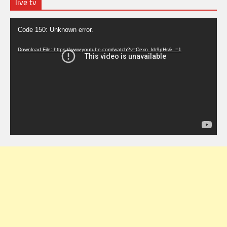
live tv
Video
Code 150: Unknown error.
Player
Download File: https://www.youtube.com/watch?v=Cexn_kh9pHs&_=1