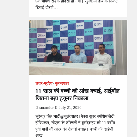
एक भीषण सड़क हादसा हो गया। सुमंगलम ढाबे के निकट
डिबाई दोराहे…
उत्तर-प्रदेश
बुलन्दशहर
11 साल की बच्ची की आंख बचाई, आईबॉल
जितना बड़ा ट्यूमर निकाला
surander
July 21, 2026
सुरेन्द्र सिंह भाटी@बुलंदशहर।मैक्स सुपर स्पेशियलिटी
हॉस्पिटल, नोएडा के डॉक्टरों ने बुलंदशहर की 11 वर्षीय
पूर्वी मावी की आंख की रोशनी बचाई। बच्ची की दाहिनी
आंख…