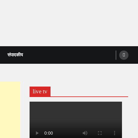
संपादकीय
live tv