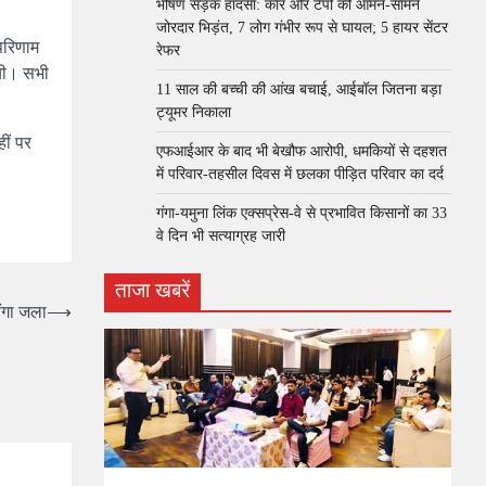
भीषण सड़क हादसा: कार और टेंपो की आमने-सामने
जोरदार भिड़ंत, 7 लोग गंभीर रूप से घायल; 5 हायर सेंटर
 परिणाम
रेफर​
गयी। सभी
11 साल की बच्ची की आंख बचाई, आईबॉल जितना बड़ा
ट्यूमर निकाला
ीं पर
एफआईआर के बाद भी बेखौफ आरोपी, धमकियों से दहशत
में परिवार-तहसील दिवस में छलका पीड़ित परिवार का दर्द
गंगा-यमुना लिंक एक्सप्रेस-वे से प्रभावित किसानों का 33
वे दिन भी सत्याग्रह जारी
ताजा खबरें
ंगा जला
⟶