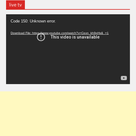
live tv
Video
Code 150: Unknown error.
Player
Download File: https://www.youtube.com/watch?v=Cexn_kh9pHs&_=1