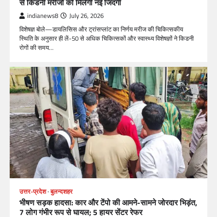
से किडनी मरीजों को मिलेगी नई जिंदगी
indianews8
July 26, 2026
विशेषज्ञ बोले—डायलिसिस और ट्रांसप्लांट का निर्णय मरीज की चिकित्सकीय
स्थिति के अनुसार ही लें-50 से अधिक चिकित्सकों और स्वास्थ्य विशेषज्ञों ने किडनी
रोगों की समय…
उत्तर-प्रदेश
बुलन्दशहर
भीषण सड़क हादसा: कार और टेंपो की आमने-सामने जोरदार भिड़ंत,
7 लोग गंभीर रूप से घायल; 5 हायर सेंटर रेफर​