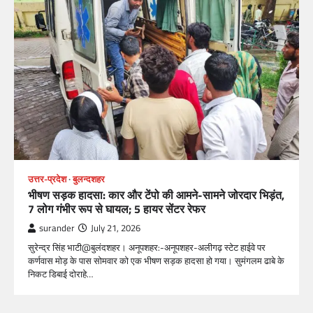
उत्तर-प्रदेश
बुलन्दशहर
भीषण सड़क हादसा: कार और टेंपो की आमने-सामने जोरदार भिड़ंत,
7 लोग गंभीर रूप से घायल; 5 हायर सेंटर रेफर​
surander
July 21, 2026
सुरेन्द्र सिंह भाटी@बुलंदशहर। अनूपशहर:-अनूपशहर-अलीगढ़ स्टेट हाईवे पर
कर्णवास मोड़ के पास सोमवार को एक भीषण सड़क हादसा हो गया। सुमंगलम ढाबे के
निकट डिबाई दोराहे…