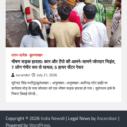
उत्तर-प्रदेश
बुलन्दशहर
भीषण सड़क हादसा: कार और टेंपो की आमने-सामने जोरदार भिड़ंत,
7 लोग गंभीर रूप से घायल; 5 हायर सेंटर रेफर​
surander
July 21, 2026
सुरेन्द्र सिंह भाटी@बुलंदशहर। अनूपशहर:-अनूपशहर-अलीगढ़ स्टेट हाईवे पर
कर्णवास मोड़ के पास सोमवार को एक भीषण सड़क हादसा हो गया। सुमंगलम ढाबे के
निकट डिबाई दोराहे…
Copyright © 2026
India News8
| Legal News by
Ascendoor
|
Powered by
WordPress
.