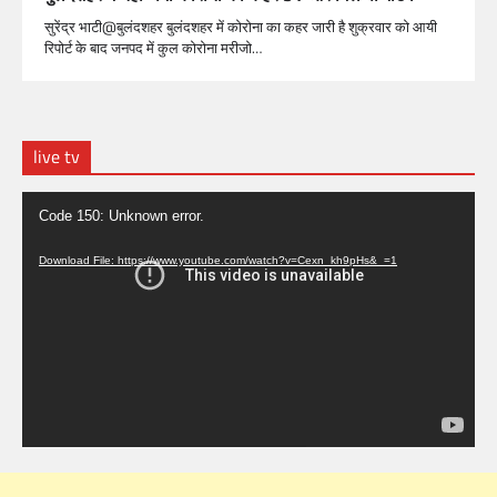
सुरेंद्र भाटी@बुलंदशहर बुलंदशहर में कोरोना का कहर जारी है शुक्रवार को आयी
रिपोर्ट के बाद जनपद में कुल कोरोना मरीजो…
live tv
Video
Code 150: Unknown error.
Player
Download File: https://www.youtube.com/watch?v=Cexn_kh9pHs&_=1