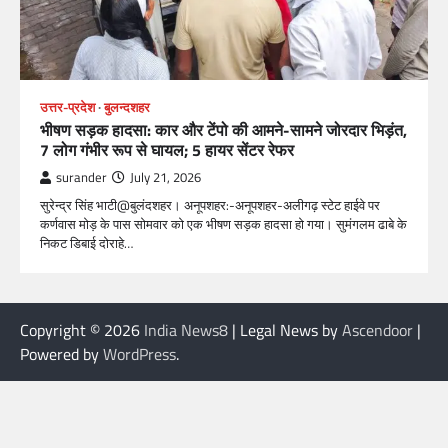
उत्तर-प्रदेश
बुलन्दशहर
भीषण सड़क हादसा: कार और टेंपो की आमने-सामने जोरदार भिड़ंत,
7 लोग गंभीर रूप से घायल; 5 हायर सेंटर रेफर​
surander
July 21, 2026
सुरेन्द्र सिंह भाटी@बुलंदशहर। अनूपशहर:-अनूपशहर-अलीगढ़ स्टेट हाईवे पर
कर्णवास मोड़ के पास सोमवार को एक भीषण सड़क हादसा हो गया। सुमंगलम ढाबे के
निकट डिबाई दोराहे…
Copyright © 2026
India News8
| Legal News by
Ascendoor
|
Powered by
WordPress
.