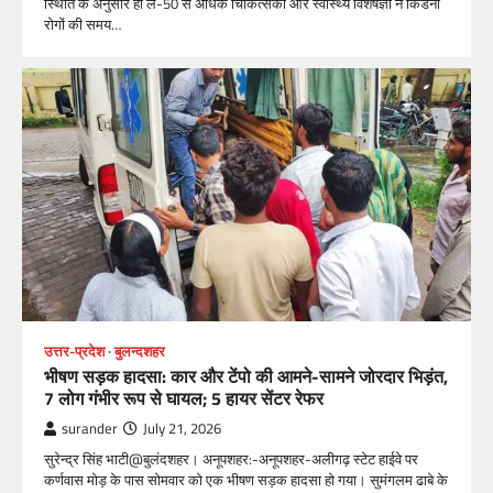
स्थिति के अनुसार ही लें-50 से अधिक चिकित्सकों और स्वास्थ्य विशेषज्ञों ने किडनी
रोगों की समय…
उत्तर-प्रदेश
बुलन्दशहर
भीषण सड़क हादसा: कार और टेंपो की आमने-सामने जोरदार भिड़ंत,
7 लोग गंभीर रूप से घायल; 5 हायर सेंटर रेफर​
surander
July 21, 2026
सुरेन्द्र सिंह भाटी@बुलंदशहर। अनूपशहर:-अनूपशहर-अलीगढ़ स्टेट हाईवे पर
कर्णवास मोड़ के पास सोमवार को एक भीषण सड़क हादसा हो गया। सुमंगलम ढाबे के