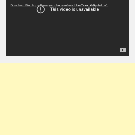
Download File: https://www.youtube.com/watch?v=Cexn_kh9pHs&_=1